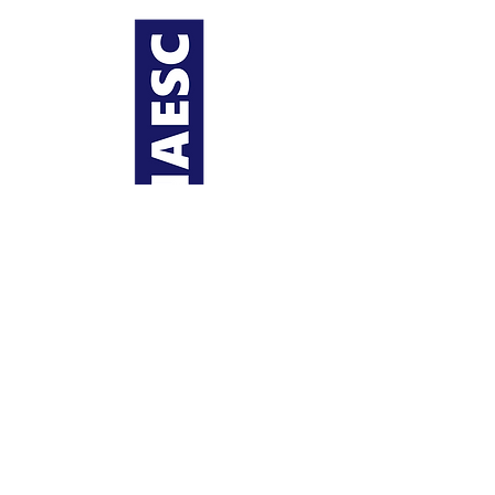
Acerca de NAESC
Regiones
Contácten
os
Derechos de autor 2021
NAESC
(Asociación
Nacional de Consejos de Estudiantes de
Ingeniería) |
Política de privacidad
Socios
Socios