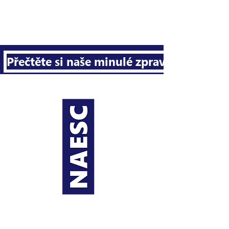
Přečtěte si naše minulé zpravodaje
O NAESC
Regiony
Kontaktujt
e nás