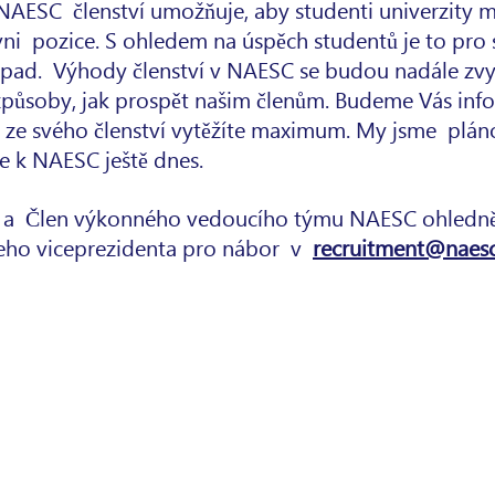
c NAESC
členství umožňuje, aby studenti univerzity 
vni
pozice. S ohledem na úspěch studentů je to pro s
pad.
Výhody členství v NAESC se budou nadále zvyš
 způsoby, jak prospět našim členům. Budeme Vás in
, že ze svého členství vytěžíte maximum. My jsme
pláno
 se k NAESC ještě dnes.
 a
Člen výkonného vedoucího týmu NAESC ohledně č
eho viceprezidenta pro nábor
v
recruitment@naesc