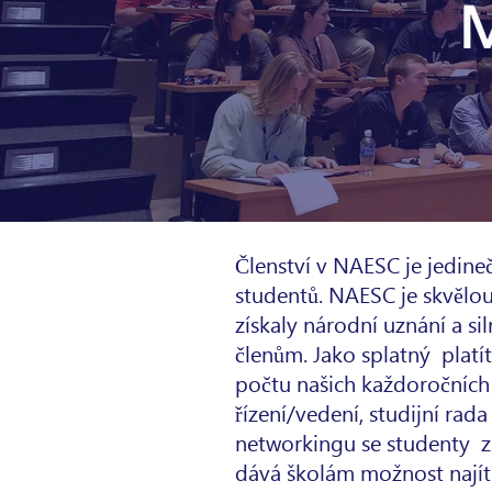
Členství v NAESC je jedin
studentů. NAESC je skvělou 
získaly národní uznání a si
členům. Jako splatný
platí
počtu našich každoročních 
řízení/vedení, studijní rada
networkingu se studenty
z
dává školám možnost najít 