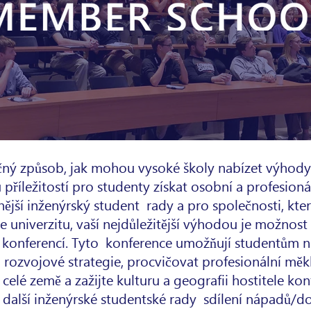
ečný způsob, jak mohou vysoké školy nabízet výhody
příležitostí pro studenty získat osobní a profesioná
lnější inženýrský student
rady a pro společnosti, kt
te univerzitu, vaší nejdůležitější výhodou je možnost
konferencí. Tyto
konference umožňují studentům na
rozvojové strategie, procvičovat profesionální měk
 celé země a zažijte kulturu a geografii hostitele kon
další inženýrské studentské rady
sdílení nápadů/d