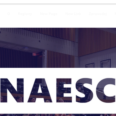
O
Regiony
New Page
New Link
Zpravodaj