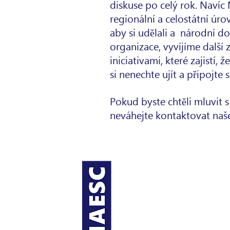
diskuse po celý rok. Naví
regionální a celostátní úro
aby si udělali a
národní do
organizace, vyvíjíme další
iniciativami, které zajistí
si nenechte ujít a připojte
Pokud byste chtěli mluvit s
neváhejte kontaktovat naš
O NAESC
Regiony
Partneři
Partneři