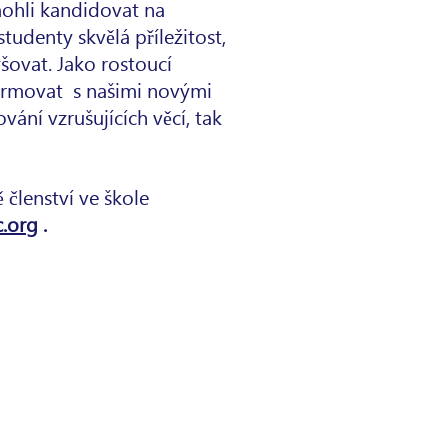
mohli kandidovat na
tudenty skvělá příležitost,
ovat. Jako rostoucí
formovat
s našimi novými
vání vzrušujících věcí, tak
lenství ve škole
.org
.
Kontaktujte
nás