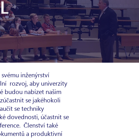
 svému inženýrství
lní
rozvoj, aby univerzity
eré budou nabízet našim
 zúčastnit se jakéhokoli
učit se techniky
ké dovednosti, účastnit se
ference.
Členství také
okumentů a produktivní