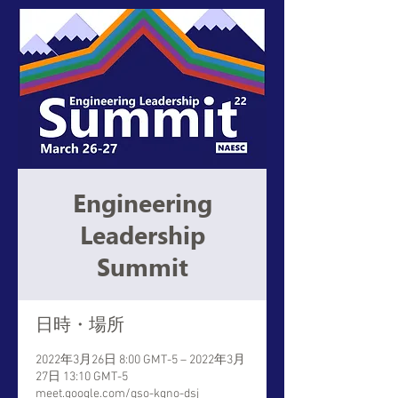
Engineering
Leadership
Summit
日時・場所
2022年3月26日 8:00 GMT-5 – 2022年3月
27日 13:10 GMT-5
meet.google.com/qso-kgno-dsj